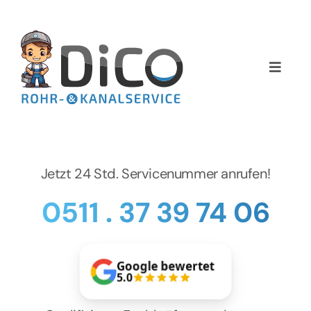
Zum
Inhalt
springen
Toggle
Naviga
Home
Über uns
Jetzt 24 Std. Servicenummer anrufen!
Services
0511 . 37 39 74 06
Preise
Google bewertet
NEWS
5.0