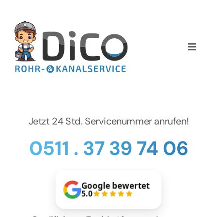
Zum
Inhalt
springen
Toggle
Naviga
Home
Über uns
Jetzt 24 Std. Servicenummer anrufen!
Services
0511 . 37 39 74 06
Preise
Google bewertet
NEWS
5.0