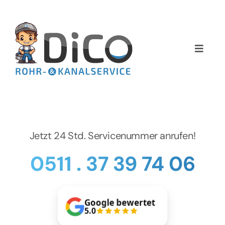
Zum
Inhalt
springen
Toggle
Naviga
Home
Über uns
Jetzt 24 Std. Servicenummer anrufen!
Services
0511 . 37 39 74 06
Preise
NEWS
Google bewertet
5.0