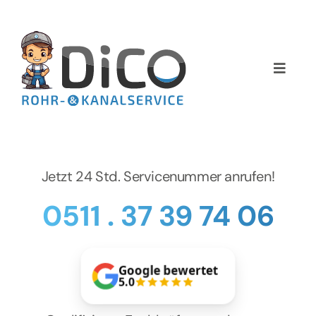
Zum
Inhalt
springen
Toggle
Naviga
Home
Über uns
Jetzt 24 Std. Servicenummer anrufen!
Services
0511 . 37 39 74 06
Preise
Google bewertet
NEWS
5.0