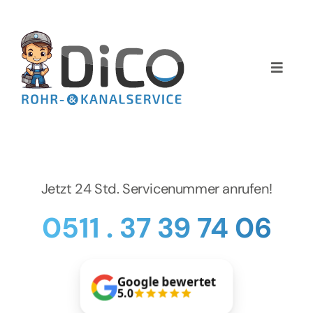
Zum
Inhalt
springen
Toggle
Naviga
Home
Über uns
Jetzt 24 Std. Servicenummer anrufen!
Services
0511 . 37 39 74 06
Preise
NEWS
Google bewertet
5.0