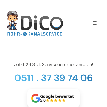
Zum
Inhalt
springen
Toggle
Naviga
Home
Über uns
Jetzt 24 Std. Servicenummer anrufen!
Services
0511 . 37 39 74 06
Preise
NEWS
Google bewertet
5.0