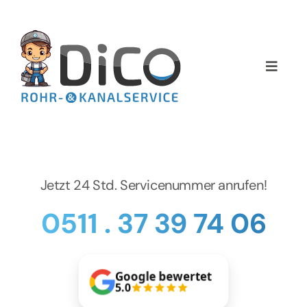
Zum
Inhalt
springen
Toggle
Naviga
Home
Über uns
Jetzt 24 Std. Servicenummer anrufen!
Services
0511 . 37 39 74 06
Preise
NEWS
Google bewertet
5.0