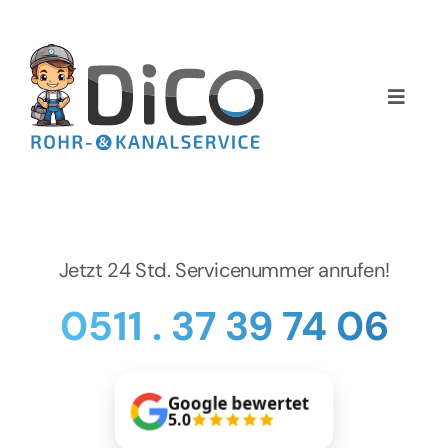
Zum
Inhalt
springen
Toggle
Naviga
Home
Über uns
Jetzt 24 Std. Servicenummer anrufen!
Services
0511 . 37 39 74 06
Preise
NEWS
Google bewertet
5.0