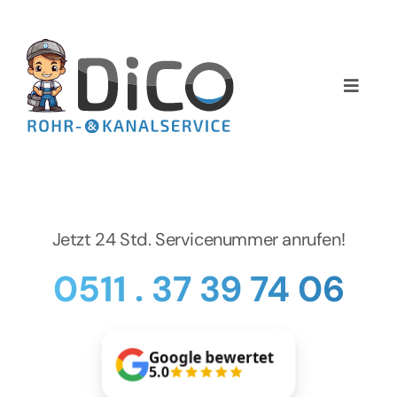
Zum
Inhalt
springen
Toggle
Naviga
Home
Über uns
Jetzt 24 Std. Servicenummer anrufen!
Services
0511 . 37 39 74 06
Preise
NEWS
Google bewertet
5.0