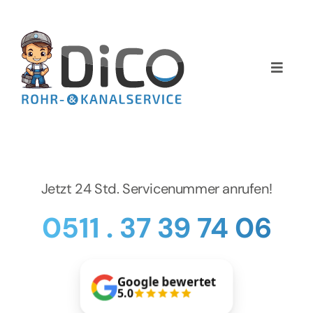
Zum
Inhalt
springen
Toggle
Naviga
Home
Über uns
Jetzt 24 Std. Servicenummer anrufen!
Services
0511 . 37 39 74 06
Preise
NEWS
Google bewertet
5.0