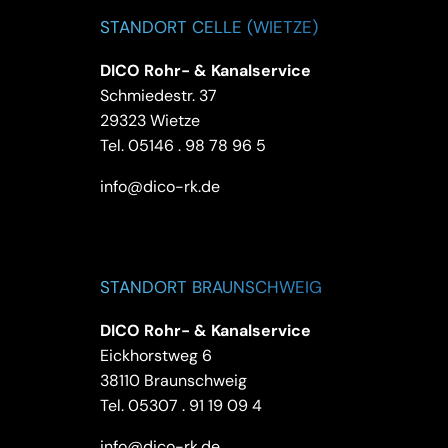
STANDORT CELLE (WIETZE)
DICO Rohr- & Kanalservice
Schmiedestr. 37
29323 Wietze
Tel.
05146 . 98 78 96 5
info@dico-rk.de
STANDORT BRAUNSCHWEIG
DICO Rohr- & Kanalservice
Eickhorstweg 6
38110 Braunschweig
Tel.
05307 . 91 19 09 4
info@dico-rk.de