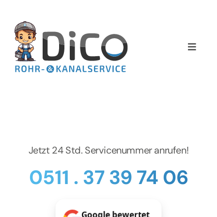
Zum
Inhalt
springen
Toggle
Naviga
Home
Über uns
Services
Jetzt 24 Std. Servicenummer anrufen!
Preise
0511 . 37 39 74 06
NEWS
Google bewertet