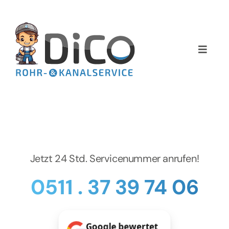
Zum
Inhalt
springen
Toggle
Naviga
Home
Über uns
Services
Jetzt 24 Std. Servicenummer anrufen!
Preise
0511 . 37 39 74 06
NEWS
Google bewertet