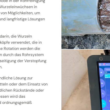
hode in der Rohrreinigung
 Wurzeleinwüchsen in
 von Möglichkeiten, um
und langfristige Lösungen
darin, die Wurzeln
köpfe verwendet, die in
se Rotation werden die
ann durch das Rohrsystem
seitigung der Verstopfung
n.
ndliche Lösung zur
tteln oder dem Einsatz von
dlichen Rückstände oder
essen wird das
end ordnungsgemäß