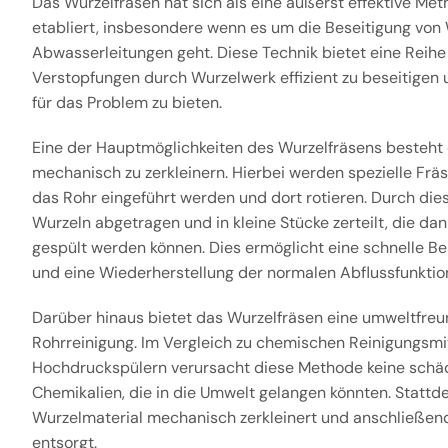
Das Wurzelfräsen hat sich als eine äußerst effektive Met
etabliert, insbesondere wenn es um die Beseitigung von
Abwasserleitungen geht. Diese Technik bietet eine Reihe
Verstopfungen durch Wurzelwerk effizient zu beseitigen 
für das Problem zu bieten.
Eine der Hauptmöglichkeiten des Wurzelfräsens besteht 
mechanisch zu zerkleinern. Hierbei werden spezielle Fräs
das Rohr eingeführt werden und dort rotieren. Durch die
Wurzeln abgetragen und in kleine Stücke zerteilt, die d
gespült werden können. Dies ermöglicht eine schnelle Be
und eine Wiederherstellung der normalen Abflussfunktio
Darüber hinaus bietet das Wurzelfräsen eine umweltfreu
Rohrreinigung. Im Vergleich zu chemischen Reinigungsmi
Hochdruckspülern verursacht diese Methode keine schä
Chemikalien, die in die Umwelt gelangen könnten. Stattd
Wurzelmaterial mechanisch zerkleinert und anschließ
entsorgt.