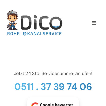
Zum
Inhalt
springen
Toggle
Naviga
Home
Über uns
Services
Jetzt 24 Std. Servicenummer anrufen!
Preise
0511 . 37 39 74 06
NEWS
Google bewertet